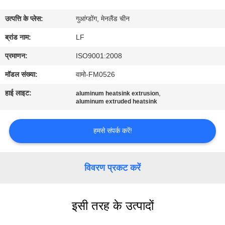
का
उत्पत्ति के प्लेस:
गुआंग्डोंग, मेनलैंड चीन
दौरा
ब्रांड नाम:
LF
गुणवत्ता
प्रमाणन:
ISO9001:2008
नियंत्रण
मॉडल संख्या:
वामो-FM0526
हाई लाइट:
,
aluminum heatsink extrusion
हमसे
aluminum extruded heatsink
संपर्क
हमसे संपर्क करें!
करें
विवरण प्रकट करें
उद्धरण
मांगें
इसी तरह के उत्पादों
साइटमैप