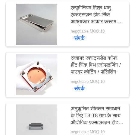
एल्यूमीनियम मिश्र धातु
एक्सट्रूज़न हीट सिंक
PRIVACY
आयताकार आकार कस्टम
POLICY
लंबाई
negotiable MOQ:10
संपर्क
स्क्वायर एक्सट्रूडेड कॉपर
हीट सिंक विथ एनोडाइजिंग /
पाउडर कोटिंग / पॉलिशिंग
negotiable MOQ:10
संपर्क
अनुकूलित शीतलन समाधान
के लिए T3-T8 ताप के साथ
औद्योगिक एक्सट्रूज़न हीट
सिंक
negotiable MOQ:10