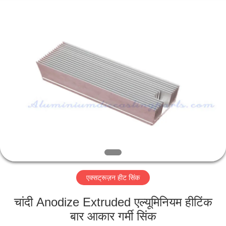
2026
LiFong(HK)
Industrial
Co.,Limited.
All
Rights
Reserved.
घर
उत्पाद
वीडियो
हमारे
बारे
एक्सट्रूज़न हीट सिंक
में
चांदी Anodize Extruded एल्यूमिनियम हीटिंक
कारखाने
बार आकार गर्मी सिंक