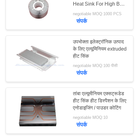
Heat Sink For High Bay
Light
negotiable MOQ:1000 PCS
PRIVACY
संपर्क
POLICY
उपभोक्ता इलेक्ट्रॉनिक उत्पाद
के लिए एल्यूमिनियम extruded
हीट सिंक
negotiable MOQ:100 पीसी
संपर्क
तांबा एल्यूमीनियम एक्सट्रूडेड
हीट सिंक हीट डिस्पैशन के लिए
एनोडाइजिंग / पाउडर कोटिंग
negotiable MOQ:10
संपर्क