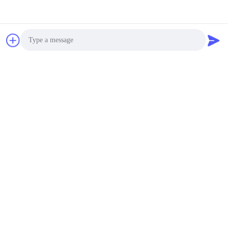
negotiable MOQ:1000 PCS
संपर्क
टेलीकम्युनिकेशन के लिए
प्रिसिजन एक्सट्रूडेड
Photo
एल्युमीनियम हीटसिंक /
Video Call
इंडस्ट्रियल एल्युमीनियम
US$4.6-7.2/pcs MOQ:500
स्काइविंग फिन कूलर
संपर्क
Audio Call
negotiable MOQ:500pcs
संपर्क