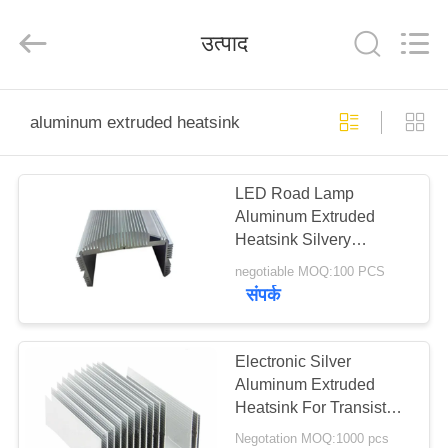
2026
LiFong(HK)
Industrial
उत्पाद
Co.,Limited.
All
Rights
Reserved.
घर
aluminum extruded heatsink
उत्पाद
LED Road Lamp
Aluminum Extruded
वीडियो
Heatsink Silvery
Anodized 6063
negotiable MOQ:100 PCS
हमारे
संपर्क
बारे
में
Electronic Silver
Aluminum Extruded
Heatsink For Transistor
कारखाने
T3 - T8
Negotation MOQ:1000 pcs