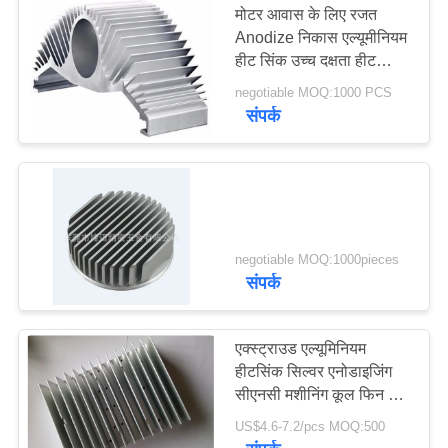
मोटर आवास के लिए रजत
Anodize निकास एल्यूमीनियम
हीट सिंक उच्च दक्षता हीट
डिस्प्लेशन
negotiable MOQ:1000 PCS
संपर्क
negotiable MOQ:1000pieces
संपर्क
एक्स्ट्राउड एल्यूमिनियम
हीटसिंक सिल्वर एनोडाइजिंग
सीएनसी मशीनिंग कूल फिन हीट
सिंक सीई जीएस एलईडी
US$4.6-7.2/pcs MOQ:500
लाइटिंग के लिए