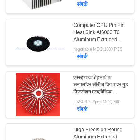
का
संपर्क
दौरा
Computer CPU Pin Fin
Heat Sink Al6063 T6
गुणवत्ता
Aluminum Extruded
नियंत्रण
Heatsink
negotiable MOQ:1000 PCS
संपर्क
हमसे
संपर्क
एक्स्ट्राउड हेट्सकीक
सनफ्लॉवर सीरीज़ बिग पावर गुड
करें
डिस्प्लेशन एल्यूमिनियम
एक्सट्रूज़न हीट सिंक
US$4.6-7.2/pcs MOQ:500
उद्धरण
संपर्क
मांगें
High Precision Round
साइटमैप
Aluminum Extruded