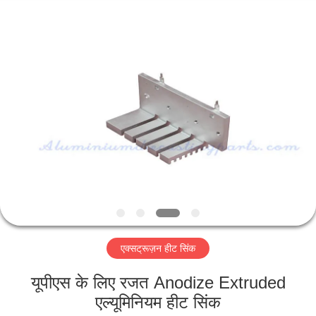
2026
LiFong(HK)
Industrial
Co.,Limited.
All
Rights
Reserved.
घर
उत्पाद
वीडियो
हमारे
बारे
एक्सट्रूज़न हीट सिंक
में
यूपीएस के लिए रजत Anodize Extruded
कारखाने
एल्यूमिनियम हीट सिंक