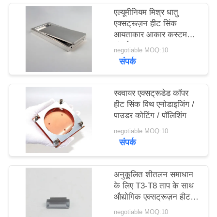
एल्यूमीनियम मिश्र धातु
एक्सट्रूज़न हीट सिंक
PRIVACY
आयताकार आकार कस्टम
POLICY
लंबाई
negotiable MOQ:10
संपर्क
स्क्वायर एक्सट्रूडेड कॉपर
हीट सिंक विथ एनोडाइजिंग /
पाउडर कोटिंग / पॉलिशिंग
negotiable MOQ:10
संपर्क
अनुकूलित शीतलन समाधान
के लिए T3-T8 ताप के साथ
औद्योगिक एक्सट्रूज़न हीट
सिंक
negotiable MOQ:10