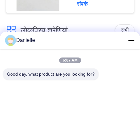
संपर्क
लोकप्रिय श्रेणियां
सभी
Danielle
एल्यूमीनियम कास्टिंग
एल्यूमिनियम हीट सिंक
कास्टिंग
6:07 AM
Good day, what product are you looking for?
एल्यूमीनियम सीएनसी
सीएनसी भागों बदल गया
मशीनिंग
वाटर कूलिंग प्लेट
स्कीविंग हीट सिंक
आईजीबीटी हीट सिंक
एक्सट्रूज़न हीट सिंक