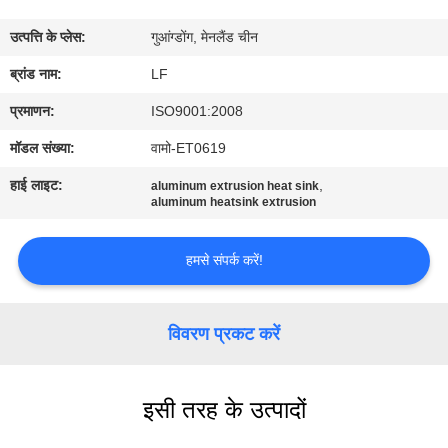
का
उत्पत्ति के प्लेस:
गुआंग्डोंग, मेनलैंड चीन
दौरा
ब्रांड नाम:
LF
गुणवत्ता
प्रमाणन:
ISO9001:2008
नियंत्रण
मॉडल संख्या:
वामो-ET0619
हाई लाइट:
,
aluminum extrusion heat sink
हमसे
aluminum heatsink extrusion
संपर्क
हमसे संपर्क करें!
करें
विवरण प्रकट करें
उद्धरण
मांगें
इसी तरह के उत्पादों
साइटमैप