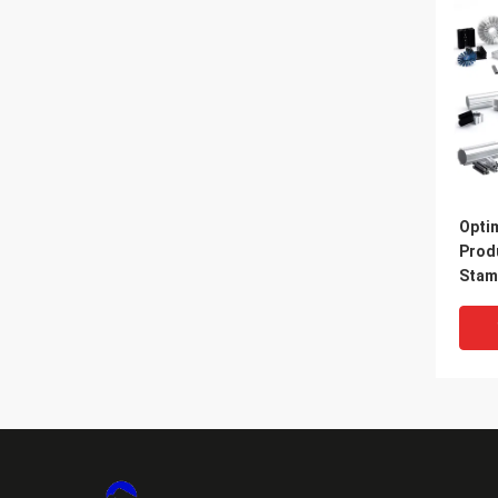
Opti
Prod
Stam
Profi