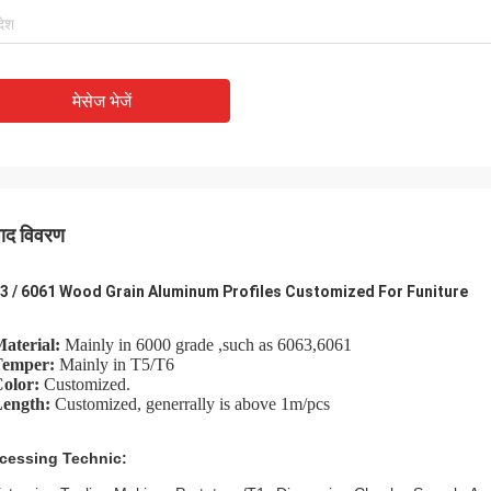
मेसेज भेजें
पाद विवरण
3 / 6061 Wood Grain Aluminum Profiles Customized For Funiture
Material:
Mainly in 6000 grade ,such as 6063,6061
Temper:
Mainly in T5/T6
Color:
Customized.
Length:
Customized, generrally is above 1m/pcs
cessing Techn
ic: