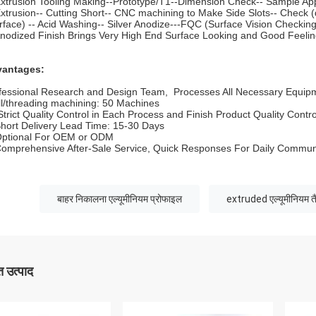
Extrusion Tooling Making--Prototype/T1--Dimension Check-- Sample Ap
Extrusion-- Cutting Short-- CNC machining to Make Side Slots-- Check 
face) -- Acid Washing-- Silver Anodize---FQC (Surface Vision Checking
Anodized Finish Brings Very High End Surface Looking and Good Feelin
antages:
fessional Research and Design Team, Processes All Necessary Equipm
ll/threading machining: 50 Machines
Strict Quality Control in Each Process and Finish Product Quality Contro
Short Delivery Lead Time: 15-30 Days
Optional For OEM or ODM
Comprehensive After-Sale Service, Quick Responses For Daily Commun
बाहर निकालना एल्यूमीनियम प्रोफाइल
extruded एल्यूमीनियम त
 उत्पाद