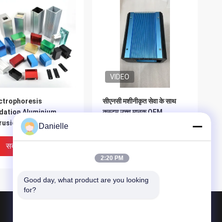
VIDEO
ctrophoresis
सीएनसी मशीनीकृत सेवा के साथ
dation Aluminium
कस्टम उच्च मानक OEM
rusion Customized
एल्यूमिनियम एक्सट्रूडेड प्रोफाइल
Danielle
ckness for Durable
ruded Aluminum
सबसे अच्छी कीमत
सबसे अच्छी कीमत
files
2:20 PM
Good day, what product are you looking 
for?
उत्पाद