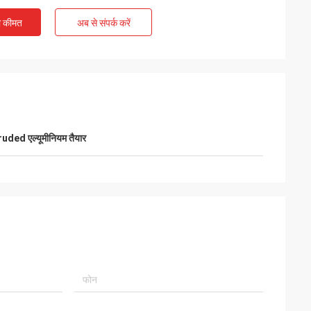
ी कीमत
अब से संपर्क करें
Kelly Marsh
ing business with
LiFong is one of our desired vendors in
China
uded एल्यूमीनियम तैयार