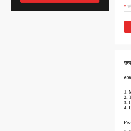
उत्
606
1. 
2. 
3. 
4. 
Pro