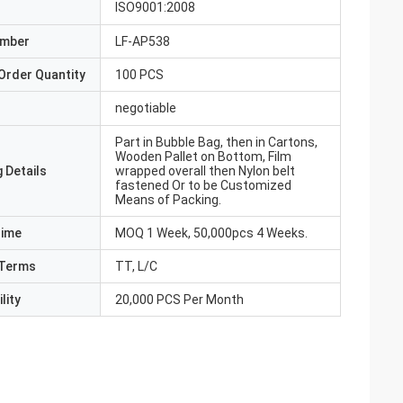
ISO9001:2008
umber
LF-AP538
Order Quantity
100 PCS
negotiable
Part in Bubble Bag, then in Cartons,
Wooden Pallet on Bottom, Film
 Details
wrapped overall then Nylon belt
fastened Or to be Customized
Means of Packing.
Time
MOQ 1 Week, 50,000pcs 4 Weeks.
Terms
TT, L/C
lity
20,000 PCS Per Month