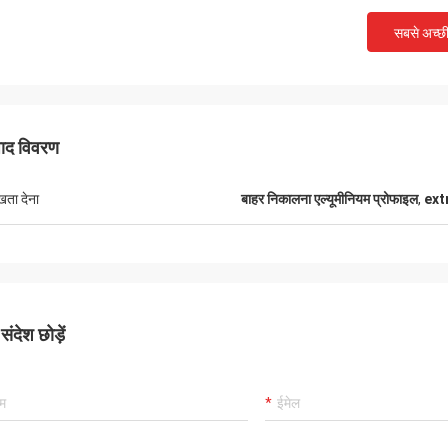
सबसे अच्छ
Robin Seifert
Sjak
पाद विवरण
the products and service provided by
That's true we enjoy do
 They really take our interest into
you.
eration.
ुखता देना
बाहर निकालना एल्यूमीनियम प्रोफाइल
,
extr
ंदेश छोड़ें