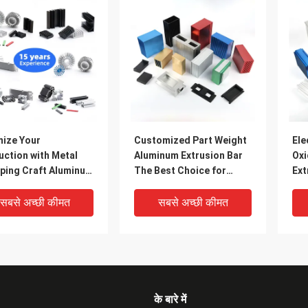
mize Your
Customized Part Weight
Ele
uction with Metal
Aluminum Extrusion Bar
Oxi
ping Craft Aluminum
The Best Choice for
Ext
le Extrusion
Strong Extruded
Thi
Aluminum Profiles
Ext
सबसे अच्छी कीमत
सबसे अच्छी कीमत
Pro
के बारे में