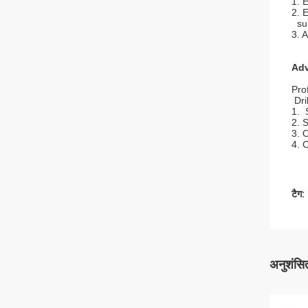
1. 
2. 
sur
3. 
Adv
Pro
Dri
1. 
2. 
3. 
4. 
टैग:
अनुशंसित