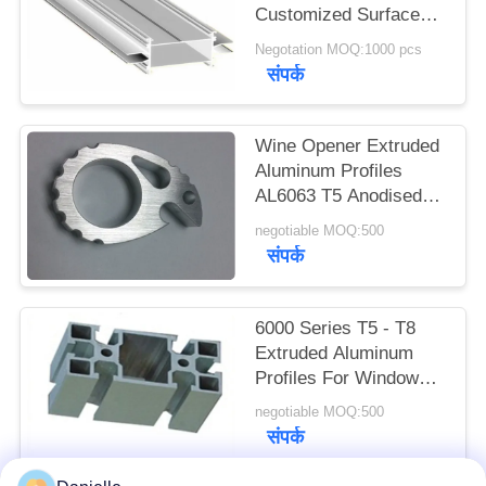
Customized Surface
Treatments Alloy
Negotation MOQ:1000 pcs
PRIVACY
Grade
संपर्क
POLICY
Wine Opener Extruded
Aluminum Profiles
AL6063 T5 Anodised
Surface
negotiable MOQ:500
संपर्क
6000 Series T5 - T8
Extruded Aluminum
Profiles For Window
Furniture
negotiable MOQ:500
संपर्क