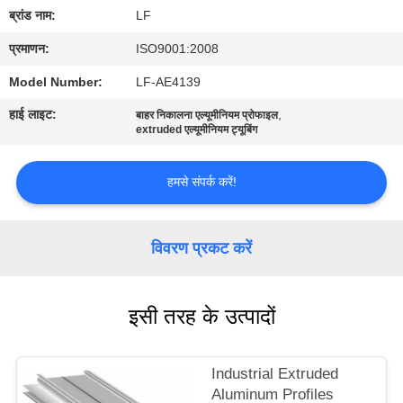
का
ब्रांड नाम:
LF
दौरा
प्रमाणन:
ISO9001:2008
Model Number:
LF-AE4139
गुणवत्ता
हाई लाइट:
,
बाहर निकालना एल्यूमीनियम प्रोफाइल
नियंत्रण
extruded एल्यूमीनियम ट्यूबिंग
हमसे संपर्क करें!
हमसे
संपर्क
करें
विवरण प्रकट करें
उद्धरण
इसी तरह के उत्पादों
मांगें
Industrial Extruded
साइटमैप
Aluminum Profiles