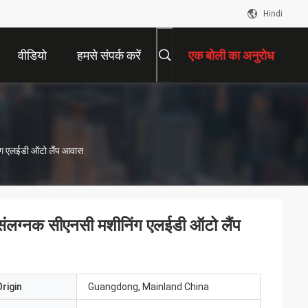
Hindi
वीडियो
हमसे संपर्क करें
एक बोली का अनुरोध
िंग एलईडी ऑटो लैंप आवास
 संलग्नक सीएनसी मशीनिंग एलईडी ऑटो लैंप
rigin
Guangdong, Mainland China