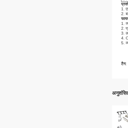
प्रस
1. ए
2. ब
फायद
1. व
2. प्
3. 
4. 
5. व
टैग:
अनुशंसित