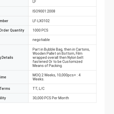
LF
ISO9001:2008
umber
LF-LX0102
Order Quantity
1000 PCS
negotiable
Part in Bubble Bag, then in Cartons,
Wooden Pallet on Bottom, Film
 Details
wrapped overall then Nylon belt
fastened Or to be Customized
Means of Packing.
MOQ 2 Weeks, 10,000pcs+ : 4
Time
Weeks.
Terms
TT, L/C
lity
30,000 PCS Per Month