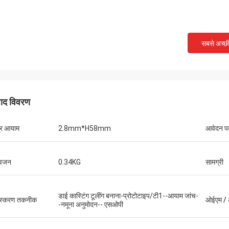
सबसे अच्छ
fert
Sjak
ervice provided by
That's true we enjoy doing business with
our interest into
you.
पाद विवरण
्र आयाम
2.8mm*H58mm
आवेदन प
 वजन
0.34KG
सामग्री
डाई कास्टिंग टूलींग बनाना-प्रोटोटाइप/टी1--आयाम जांच-
ंस्करण तकनीक
ओईएम /
-नमूना अनुमोदन-- एसओपी