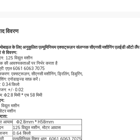
पाद विवरण
ोबाइल के लिए अनुकूलित एल्यूमिनियम एक्सट्रूज़न संलग्नक सीएनसी मशीनिंग एलईडी ऑटो लैं
ी से विवरण:
न: 125 विद्युत मशीन
हक की आवश्यकताओं पर निर्भर करता है
ग्री: एएल 6061 6063 7075
ंस्करण: एक्सट्रूज़न, सीएनसी मशीनिंग, ड्रिलिंग, डिबुरिंग,
शिंग: एनोडाइज्ड साफ़ करें।
: 0.34 किलो
सिजन: +/- 0.02
: Φ2.8 मिमी * एच 58 मिमी
दन:
विद्युत मशीन
मोटर मशीन
ष्टता:
्र आयाम
Φ2.8mm * H58mm
दन
125 विद्युत मशीन, मोटर आवास
 वजन
0.64 किलो
्री
एल्यूमिनियम मिश्र धातु, 6061 6063 7075