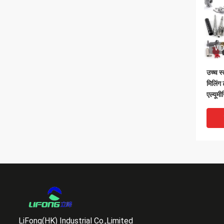
VI
उच्च स
मिलिंग 
एल्यूम
टाइटेन
LiFong(HK) Industrial Co.,Limited