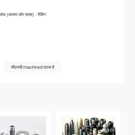
ा जांच (आयाम और सतह) - पैकिंग
सीएनसी machined घटक है