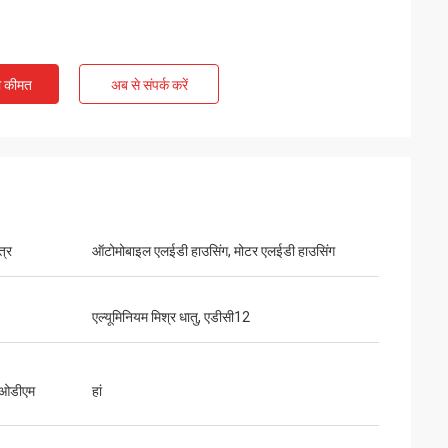
ी कीमत
अब से संपर्क करें
Kelly Marsh
LiFong is one of our desired vendors in
उत्पाद की 
China
आपूर्तिकर्
त्र
ऑटोमोबाइल एलईडी हाउसिंग, मोटर एलईडी हाउसिंग
एल्यूमिनियम मिश्र धातु, एडीसी12
 ओडीएम
हां