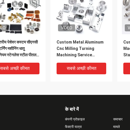
DEO
VIDEO
V
्तरीय पेशेवर कस्टम सीएनसी
Custom Metal Aluminum
Cu
टर्निंग मशीनिंग धातु
Cnc Milling Turning
Mac
ीनियम स्टेनलेस स्टील पीतल
Machining Service
Sta
ियम एल्यूमीनियम
Manufacturer Cnc
Cus
Machining Part
Mil
सबसे अच्छी कीमत
सबसे अच्छी कीमत
Mac
के बारे में
कंपनी प्रोफ़ाइल
समाचार
फैक्टरी यात्रा
मामले