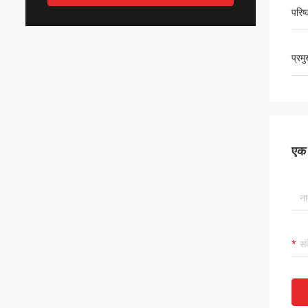
परिष
प्रम
एक स