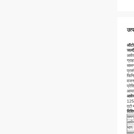
उत्
ऑटोम
जल्द
आवेद
ग्रा
साम
प्रस
फिनि
वजन
प्रे
आयाम
आवे
125 
एटो 
विशि
समग
आवे
भाग
सामग