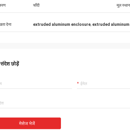
्करण
चाँदी
मूल स्थान
ुखता देना
extruded aluminum enclosure
,
extruded aluminum 
ंदेश छोड़ें
मेसेज भेजें