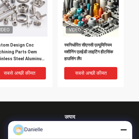
IDEO
VIDEO
stom Design Cnc
स्वनिर्धारित सीएनसी एल्यूमिनियम
hining Parts Oem
मशीनिंग एलईडी लाइटिंग हीटसिंक
inless Steel Aluminum
हाउसिंग लैंप
tom Parts Prototype
led Turned Part Cnc
सबसे अच्छी कीमत
सबसे अच्छी कीमत
hining S
उत्पाद
एल्यूमीनियम कास्टिंग कास्टिंग
Danielle
एल्यूमिनियम हीट सिंक