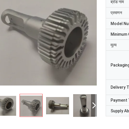
ब्रांड नाम
प्रमाणन
Model N
Minimum 
मूल्य
Packaging
Delivery 
Payment 
Supply Abi