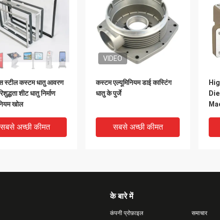
VIDEO
ेस स्टील कस्टम धातु आवरण
कस्टम एल्यूमिनियम डाई कास्टिंग
Hig
िशुद्धता शीट धातु निर्माण
धातु के पुर्जे
Die
ीनियम खोल
Mac
Eq
सबसे अच्छी कीमत
सबसे अच्छी कीमत
के बारे में
कंपनी प्रोफ़ाइल
समाचार