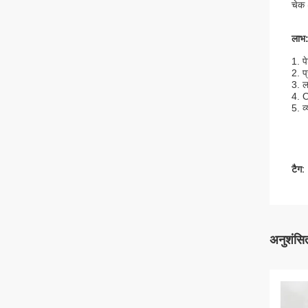
चेक 
लाभ
1. प
2. प्
3. ल
4. 
5. व
टैग:
अनुशंसित