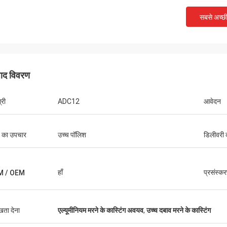
सबसे अच्छ
Robin Seifert
Sjak
the products and service provided by
पाद विवरण
That's true we enjoy do
 They really take our interest into
you.
eration.
्री
ADC12
आवेदन
 का उपचार
उच्च पॉलिश
डिलीवरी 
हाँ
प्रसंस्क
M / OEM
ुखता देना
एल्यूमीनियम मरने के कास्टिंग अवयव
,
उच्च दबाव मरने के कास्टिंग