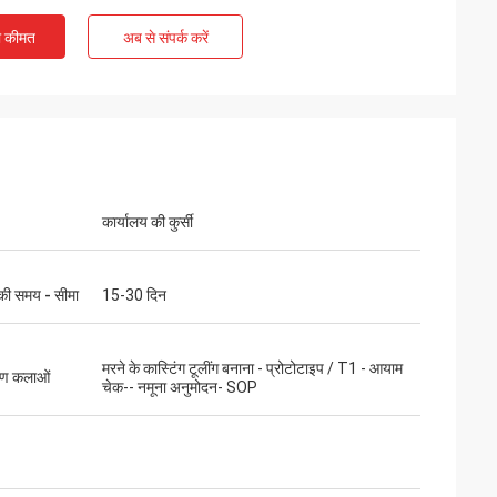
ी कीमत
अब से संपर्क करें
Kelly Marsh
ing business with
LiFong is one of our desired vendors in
China
कार्यालय की कुर्सी
की समय - सीमा
15-30 दिन
मरने के कास्टिंग टूलींग बनाना - प्रोटोटाइप / T1 - आयाम
रण कलाओं
चेक-- नमूना अनुमोदन- SOP