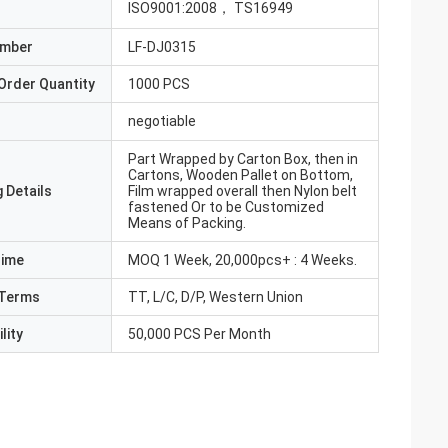
ISO9001:2008， TS16949
umber
LF-DJ0315
Order Quantity
1000 PCS
negotiable
Part Wrapped by Carton Box, then in
Cartons, Wooden Pallet on Bottom,
 Details
Film wrapped overall then Nylon belt
fastened Or to be Customized
Means of Packing.
Time
MOQ 1 Week, 20,000pcs+ : 4 Weeks.
Terms
TT, L/C, D/P, Western Union
lity
50,000 PCS Per Month