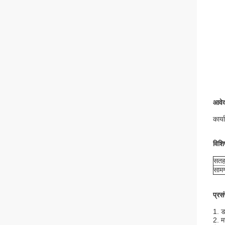
आवे
कार्य
विशि
सतह
सामग
प्रस
1. ड
2. म