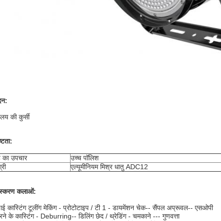
दन:
ालय की कुर्सी
ष्टता:
 का उपचार
उच्च पॉलिश
्री
एल्यूमीनियम मिश्र धातु ADC12
ंस्करण कलाओं:
ाई कास्टिंग टूलींग मेकिंग - प्रोटोटाइप / टी 1 - डायमेंशन चेक-- सैंपल अप्रूवल-- एसओपी
रने के कास्टिंग - Deburring-- डिलिंग छेद / थ्रेडिंग - चमकाने --- गुणवत्ता