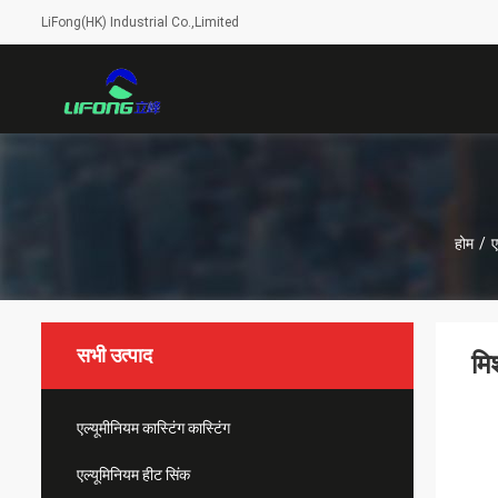
LiFong(HK) Industrial Co.,Limited
होम
/
ए
सभी उत्पाद
मि
एल्यूमीनियम कास्टिंग कास्टिंग
एल्यूमिनियम हीट सिंक