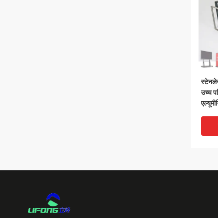
स्टेनल
उच्च पर
एल्यूम