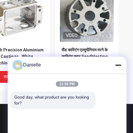
VIDEO
h Precision Aluminium
सैंड कास्टिंग एल्यूमीनियम मरने के
 Castings , White
कास्टिंग कवर Sandblasting
hined Box For
सस्ते कास्ट भागों
Danielle
uipment
सबसे अच्छी कीमत
सबसे अच्छी कीमत
11:50 PM
Good day, what product are you looking 
for?
उत्पाद
एल्यूमीनियम कास्टिंग कास्टिंग