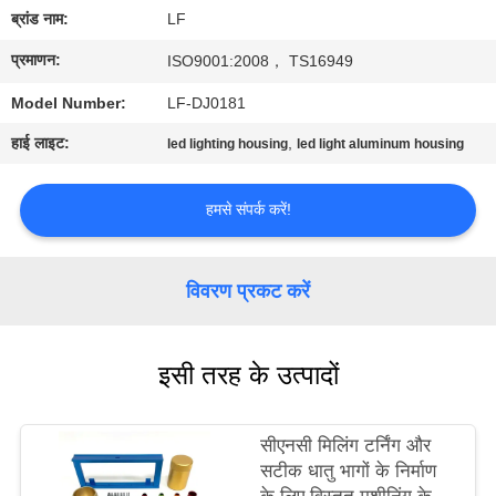
का
ब्रांड नाम:
LF
दौरा
प्रमाणन:
ISO9001:2008， TS16949
Model Number:
LF-DJ0181
गुणवत्ता
हाई लाइट:
,
led lighting housing
led light aluminum housing
नियंत्रण
हमसे संपर्क करें!
हमसे
संपर्क
विवरण प्रकट करें
करें
इसी तरह के उत्पादों
उद्धरण
मांगें
सीएनसी मिलिंग टर्निंग और
सटीक धातु भागों के निर्माण
साइटमैप