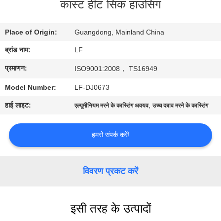
कास्ट हीट सिंक हाउसिंग
का
दौरा
Place of Origin:
Guangdong, Mainland China
ब्रांड नाम:
LF
गुणवत्ता
प्रमाणन:
नियंत्रण
ISO9001:2008， TS16949
Model Number:
LF-DJ0673
हमसे
हाई लाइट:
,
एल्यूमीनियम मरने के कास्टिंग अवयव
उच्च दबाव मरने के कास्टिंग
संपर्क
करें
हमसे संपर्क करें!
उद्धरण
विवरण प्रकट करें
मांगें
इसी तरह के उत्पादों
साइटमैप