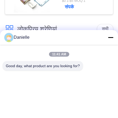
$0.1-$5 MOQ:1
के साथ सटीक धातु भाग
संपर्क
प्रदान करती है
लोकप्रिय श्रेणियां
सभी
Danielle
एल्यूमीनियम कास्टिंग
एल्यूमिनियम हीट सिंक
कास्टिंग
11:41 AM
Good day, what product are you looking for?
एल्यूमीनियम सीएनसी
सीएनसी भागों बदल गया
मशीनिंग
वाटर कूलिंग प्लेट
स्कीविंग हीट सिंक
आईजीबीटी हीट सिंक
एक्सट्रूज़न हीट सिंक