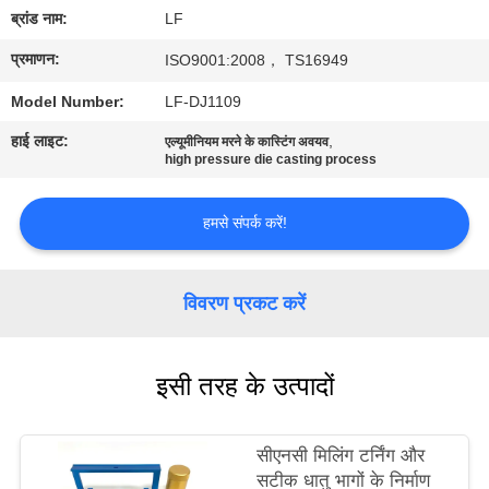
का
ब्रांड नाम:
LF
दौरा
प्रमाणन:
ISO9001:2008， TS16949
Model Number:
LF-DJ1109
गुणवत्ता
हाई लाइट:
,
एल्यूमीनियम मरने के कास्टिंग अवयव
नियंत्रण
high pressure die casting process
हमसे
हमसे संपर्क करें!
संपर्क
करें
विवरण प्रकट करें
उद्धरण
इसी तरह के उत्पादों
मांगें
सीएनसी मिलिंग टर्निंग और
साइटमैप
सटीक धातु भागों के निर्माण