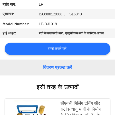
का
ब्रांड नाम:
LF
दौरा
प्रमाणन:
ISO9001:2008， TS16949
Model Number:
LF-DJ1019
गुणवत्ता
हाई लाइट:
,
मरने के कलाकारों भागों
एल्यूमीनियम मरने के कास्टिंग अवयव
नियंत्रण
हमसे संपर्क करें!
हमसे
संपर्क
विवरण प्रकट करें
करें
इसी तरह के उत्पादों
उद्धरण
मांगें
सीएनसी मिलिंग टर्निंग और
सटीक धातु भागों के निर्माण
साइटमैप