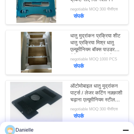
negotiable MOQ:300 पीसीएस
PRIVACY
संपर्क
POLICY
धातु मुद्रांकन प्रक्रिया शीट
धातु प्रक्रिया मिश्र धातु
एल्यूमीनियम बॉक्स पाउडर
लेपित मत्स्य पालन के लिए
negotiable MOQ:1000 PCS
संपर्क
ऑटोमोबाइल धातु मुद्रांकन
पार्ट्स / लेजर कटिंग नक़्क़ाशी
चढ़ाना एल्यूमीनियम स्टील
शीट धातु संलग्नक
negotiable MOQ:300 पीसीएस
संपर्क
Danielle