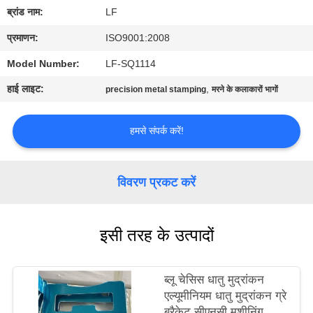
का
ब्रांड नाम:
LF
दौरा
प्रमाणन:
ISO9001:2008
Model Number:
LF-SQ1114
गुणवत्ता
हाई लाइट:
,
precision metal stamping
मरने के कलाकारों भागों
नियंत्रण
हमसे संपर्क करें!
हमसे
संपर्क
विवरण प्रकट करें
करें
इसी तरह के उत्पादों
उद्धरण
मांगें
ब्लू चेसिस धातु मुद्रांकन
एल्यूमीनियम धातु मुद्रांकन ग्रे
साइटमैप
ब्रैकेट सीएनसी मशीनिंग