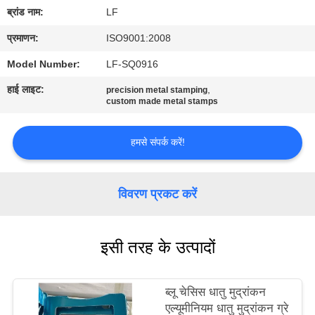
का
ब्रांड नाम:
LF
दौरा
प्रमाणन:
ISO9001:2008
Model Number:
LF-SQ0916
गुणवत्ता
हाई लाइट:
,
precision metal stamping
नियंत्रण
custom made metal stamps
हमसे संपर्क करें!
हमसे
संपर्क
करें
विवरण प्रकट करें
उद्धरण
इसी तरह के उत्पादों
मांगें
ब्लू चेसिस धातु मुद्रांकन
साइटमैप
एल्यूमीनियम धातु मुद्रांकन ग्रे