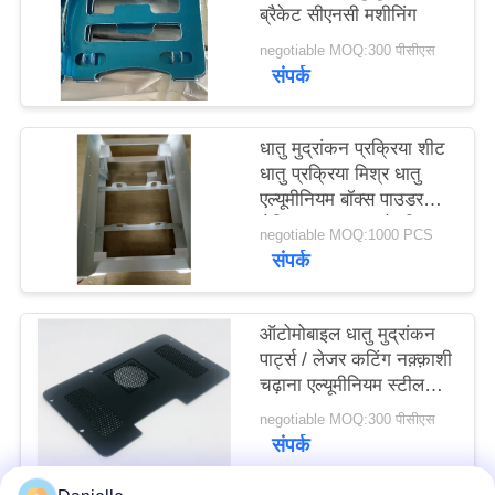
ब्रैकेट सीएनसी मशीनिंग
negotiable MOQ:300 पीसीएस
PRIVACY
संपर्क
POLICY
धातु मुद्रांकन प्रक्रिया शीट
धातु प्रक्रिया मिश्र धातु
एल्यूमीनियम बॉक्स पाउडर
लेपित मत्स्य पालन के लिए
negotiable MOQ:1000 PCS
संपर्क
ऑटोमोबाइल धातु मुद्रांकन
पार्ट्स / लेजर कटिंग नक़्क़ाशी
चढ़ाना एल्यूमीनियम स्टील
शीट धातु संलग्नक
negotiable MOQ:300 पीसीएस
संपर्क