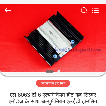
2026
LiFong(HK)
Industrial
Co.,Limited.
All
Rights
Reserved.
घर
उत्पाद
वीडियो
हमारे
बारे
एल्यूमिनियम हीट सिंक
में
एल 6063 टी 6 एल्यूमिनियम हीट डूब सिल्वर
कारखाने
एनोडेज़ के साथ अल्युमीनियम एलईडी हाउसिंग