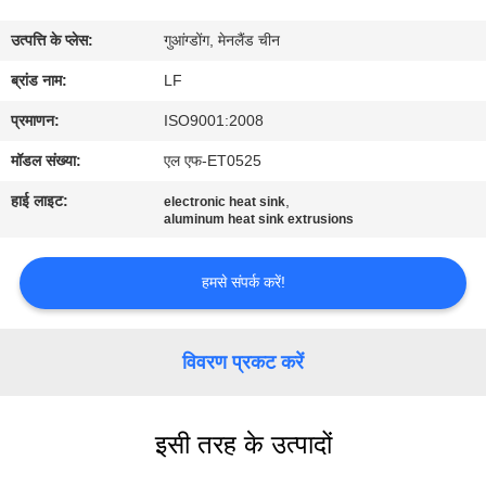
का
उत्पत्ति के प्लेस:
गुआंग्डोंग, मेनलैंड चीन
दौरा
ब्रांड नाम:
LF
गुणवत्ता
प्रमाणन:
ISO9001:2008
नियंत्रण
मॉडल संख्या:
एल एफ-ET0525
हाई लाइट:
,
electronic heat sink
हमसे
aluminum heat sink extrusions
संपर्क
हमसे संपर्क करें!
करें
विवरण प्रकट करें
उद्धरण
मांगें
इसी तरह के उत्पादों
साइटमैप