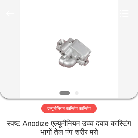
2026
LiFong(HK)
Industrial
Co.,Limited.
All
Rights
Reserved.
घर
उत्पाद
वीडियो
हमारे
बारे
एल्यूमीनियम कास्टिंग कास्टिंग
में
स्पष्ट Anodize एल्यूमीनियम उच्च दबाव कास्टिंग
कारखाने
भागों तेल पंप शरीर मरो