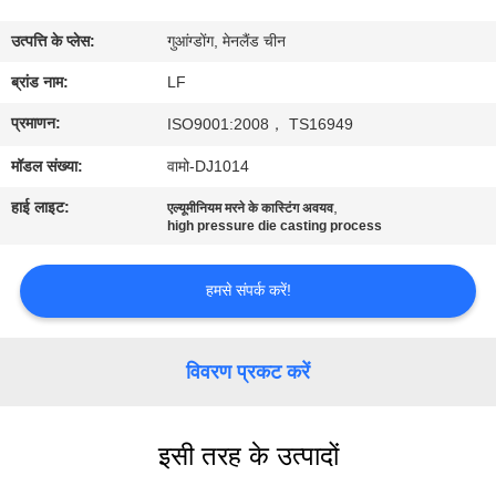
का
उत्पत्ति के प्लेस:
गुआंग्डोंग, मेनलैंड चीन
दौरा
ब्रांड नाम:
LF
गुणवत्ता
प्रमाणन:
ISO9001:2008， TS16949
नियंत्रण
मॉडल संख्या:
वामो-DJ1014
हाई लाइट:
,
एल्यूमीनियम मरने के कास्टिंग अवयव
हमसे
high pressure die casting process
संपर्क
हमसे संपर्क करें!
करें
विवरण प्रकट करें
उद्धरण
मांगें
इसी तरह के उत्पादों
साइटमैप