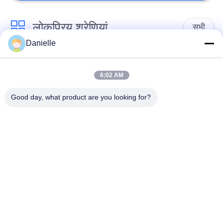
लोकप्रिय श्रेणियां
सभी
Danielle
एल्यूमीनियम कास्टिंग
एल्यूमिनियम हीट सिंक
कास्टिंग
6:02 AM
Good day, what product are you looking for?
एल्यूमीनियम सीएनसी
सीएनसी भागों बदल गया
मशीनिंग
वाटर कूलिंग प्लेट
स्कीविंग हीट सिंक
आईजीबीटी हीट सिंक
एक्सट्रूज़न हीट सिंक
सदस्यता लें