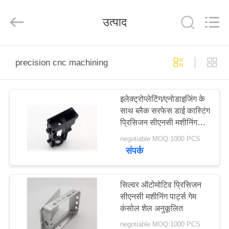
2026
LiFong(HK)
Industrial
उत्पाद
Co.,Limited.
All
Rights
Reserved.
घर
precision cnc machining
उत्पाद
इलेक्ट्रोप्लेटिंग/एनोडाइजिंग के
साथ ब्लैक सरफेस डाई कास्टिंग
वीडियो
प्रिसिजन सीएनसी मशीनिंग
पार्ट्स
negotiable MOQ:1000 PCS
हमारे
संपर्क
बारे
में
सिल्वर ऑटोमोटिव प्रिसिजन
सीएनसी मशीनिंग पार्ट्स गेम
कंसोल शेल अनुकूलित
कारखाने
negotiable MOQ:1000 PCS