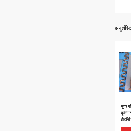
अनुशंसित
सुपर ए
कूलिंग 
हीटसिं