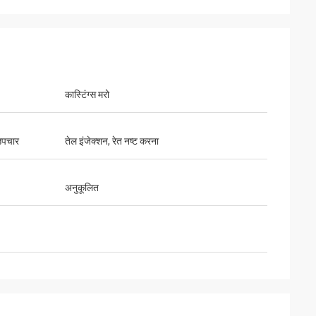
Kelly Marsh
कास्टिंग्स मरो
ing business with
LiFong is one of our desired vendors in
China
उपचार
तेल इंजेक्शन, रेत नष्ट करना
अनुकूलित