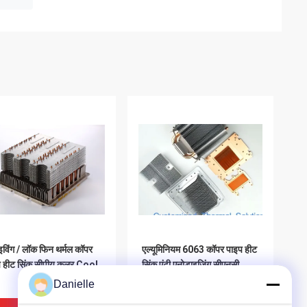
इविंग / लॉक फिन थर्मल कॉपर
एल्यूमिनियम 6063 कॉपर पाइप हीट
 हीट सिंक सीपीयू कूलर Cool
सिंक एंटी एनोडाइजिंग सीएनसी
मशीनिंग:
Danielle