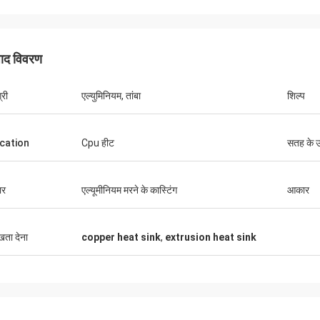
पाद विवरण
Robin Seifert
Sjak
्री
एल्युमिनियम, तांबा
शिल्प
the products and service provided by
That's true we enjoy do
 They really take our interest into
you.
eration.
ication
Cpu हीट
सतह के 
ार
एल्यूमीनियम मरने के कास्टिंग
आकार
ुखता देना
copper heat sink
,
extrusion heat sink