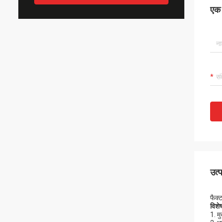
एक स
उत्
फैक्
विशे
1. म