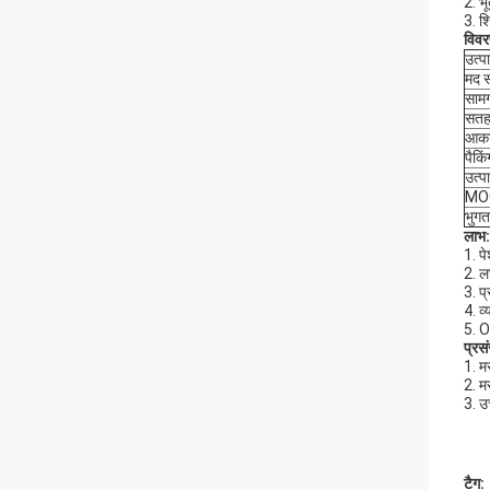
2. भ
3. शि
विवर
उत्प
मद स
सामग
सतह
आक
पैकिं
उत्
MO
भुग
लाभ:
1. प
2. ल
3. प्
4. व्
5. O
प्रस
1. म
2. म
3. उ
टैग: