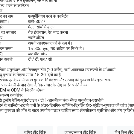
ूतल उपचार: तेल इंजेक्शन, रेत नष्ट करना
ल्प: मरने के कास्टिंग
ण:
ाद का नाम
एल्यूमीनियम मरने के कास्टिंग
ंख्या।
वामो-3027
्री
मेटल सांचों में ढालना
 का उपचार
तेल इंजेक्शन, रेत नष्ट करना
ार
स्वनिर्धारित
ग
अपनी आवश्यकताओं के रूप में।
पादन समय
15-30days, यह आदेश पर निर्भर है।
Q
बातचीत योग्य
तान अवधी
टी / टी, एल / सी
ेशेवर अनुसंधान और डिजाइन टीम (20 पर्सेंट), सभी आवश्यक उपकरणों के अधिकारी
घु प्रसव के नेतृत्व समय: 15-30 दिनों का है
रत्येक प्रक्रिया में सख्त गुणवत्ता नियंत्रण और उत्पाद की गुणवत्ता नियंत्रण खत्म
यापक बिक्री के बाद सेवा, दैनिक संचार के लिए त्वरित प्रतिक्रिया
EM या ODM के लिए वैकल्पिक
ंस्करण तकनीक:
रो टूलींग मेकिंग-प्रोटोटाइप / टी 1-डायमेंशन चेक-सैंपल अनुमोदन-एसओपी
रने के कास्टिंग-हटाने पानी के अंतर-डिबगिंग-मशीनिंग-ड्रिलिंग छेद-थ्रेडिंग-गुणवत्ता की जांच (
च्च गुणवत्ता की जाँच के बाहर उपयोग पाउडर कोटिंग सतह ऑक्सीकरण प्रतिरोध और जंग प्रतिरोध मे
कॉपर हीट सिंक
एक्सट्रूज़न हीट सिंक
पिन फिन हीट