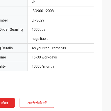
LF
ISO9001:2008
umber
LF-3029
Order Quantity
1000pcs
negotiable
 Details
As your requirements
Time
15-30 workdays
lity
10000/month
ी कीमत
अब से संपर्क करें